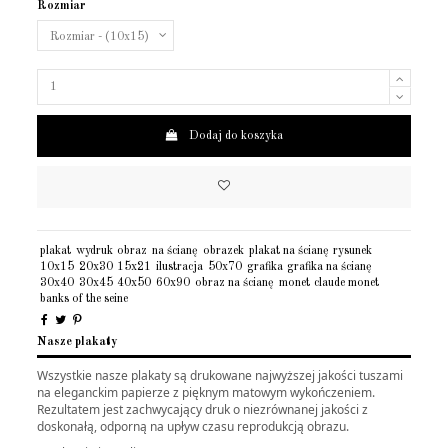
Rozmiar
Dodaj do koszyka
plakat
wydruk
obraz
na ścianę
obrazek
plakat na ścianę
rysunek
10x15
20x30
15x21
ilustracja
50x70
grafika
grafika na ścianę
30x40
30x45
40x50
60x90
obraz na ścianę
monet
claude monet
banks of the seine
Nasze plakaty
Wszystkie nasze plakaty są drukowane najwyższej jakości tuszami
na eleganckim papierze z pięknym matowym wykończeniem.
Rezultatem jest zachwycający druk o niezrównanej jakości z
doskonałą, odporną na upływ czasu reprodukcją obrazu.