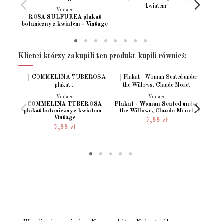
Stan
Nowy produkt
Vintage
ROSA SULFUREA plakat
botaniczny z kwiatem - Vintage
Klienci którzy zakupili ten produkt kupili również:
Vintage
Vintage
COMMELINA TUBEROSA
Plakat - Woman Seated under
Plaka
plakat botaniczny z kwiatem -
the Willows, Claude Monet
Vintage
7,99 zł
7,99 zł