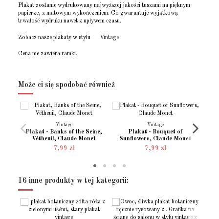
Plakat zostanie wydrukowany najwyższej jakości tuszami na pięknym
papierze, z matowym wykończeniem. Co gwarantuje wyjątkową
trwałość wydruku nawet z upływem czasu.
Zobacz nasze plakaty w stylu
Vintage
Cena nie zawiera ramki.
Rozmiar - (10x15)
(10x15cm) 4x6 "
Brak opini
Napisz opinie
Rozmiar - (13x18)
(13x18cm) 5x7 "
Może ci się spodobać również
Rozmiar - (15x21)
(15x21cm)
Rozmiar - (21x30)
(21x30cm) 8x12"
Rozmiar - (30x40)
(30x40cm)
Vintage
Vintage
Plakat - Banks of the Seine,
Plakat - Bouquet of
Plaka
Rozmiar - (30x45)
(30x45cm)
Vétheuil, Claude Monet
Sunflowers, Claude Monet
E
7,99 zł
7,99 zł
Rozmiar - (40x50)
(40x50cm)
Rozmiar - (50x70)
(50x70cm)
16 inne produkty w tej kategorii:
Rozmiar - (60x90)
(60x90cm)
Położenie wydruku
Pionowy
Język projektu
Angielski