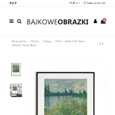
PLN zł
Lista życzeń (
0
)
0
Strona główna
Plakaty
Vintage
Plakat - Banks of the Seine,
Vétheuil, Claude Monet