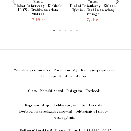
RO
Vintage
Vintage
botan
Plakat Botaniczny - Niebieski
Plakat Botaniczny - Zielona
IRYS - Grafika na ścianę
Cykuta - Grafika na ścianę
vintage
vintage
7,99 zł
7,99 zł
Wizualizacja rozmiarów
Nowe produkty
Najczęściej kupowane
Promocje
Kolekcje plakatów
O nas
Kontakt z nami
Instagram
Facebook
Regulamin sklepu
Polityka prywatności
Płatności
Dostawa i czas realizacji zamówień
Odstąpienie od umowy
Wasze pytania
BajkoweObrazki.pl