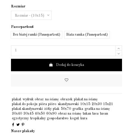
Rozmiar
Passepartout
Bez białej ramki (Passepartout)
Biała ramka (Passepartout)
Dodaj do koszyka
plakat
wydruk
obraz
na ścianę
obrazek
plakat na ścianę
plakat do pokoju
pióra
pióro
skandynawski
10x15
20x30
15x21
plakat skandynawski
żółty
ptak
50x70
grafika
grafika na ścianę
30x40
30x45
40x50
60x90
obraz na ścianę
tukan
tuca
tucan
egzotyczny
tropikalny
gospodarstwo
kogut
kura
Nasze plakaty