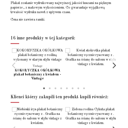
Plakat zostanie wydrukowany najwyższej jakości tuszami na pięknym
papierze , z matowym wykończeniem. Co gwarantuje wyjątkową
trwałość wydruku nawet z upływem czasu.
Cena nie zawiera ramki.
Rozmiar - (10x15)
(10x15cm) 4x6 "
Brak opini
Napisz opinie
Rozmiar - (13x18)
(13x18cm) 5x7 "
16 inne produkty w tej kategorii:
Rozmiar - (15x21)
(15x21cm)
Rozmiar - (21x30)
(21x30cm) 8x12"
Rozmiar - (30x40)
(30x40cm)
Vintage
Rozmiar - (30x45)
(30x45cm)
KOKORYCZKA OKÓŁKOWA
plakat botaniczny z kwiatem -
Rozmiar - (40x50)
(40x50cm)
Vintage
Rozmiar - (50x70)
(50x70cm)
Rozmiar - (60x90)
(60x90cm)
Klienci którzy zakupili ten produkt kupili również:
Położenie wydruku
Poziomy
Język projektu
Angielski
Polski
Stan
Nowy produkt