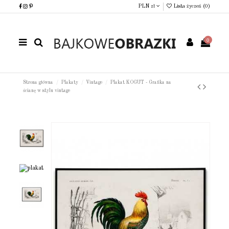
PLN zł
Lista życzeń (
0
)
0
Strona główna
Plakaty
Vintage
Plakat KOGUT - Grafika na
ścianę w stylu vintage