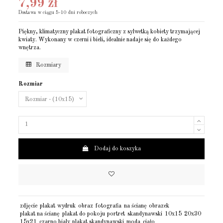
7,99 zł
Dostawa w ciągu 5-10 dni roboczych
Piękny, klimatyczny plakat fotograficzny z sylwetką kobiety trzymającej
kwiaty. Wykonany w czerni i bieli, idealnie nadaje się do każdego
wnętrza.
Rozmiary
Rozmiar
Dodaj do koszyka
zdjęcie
plakat
wydruk
obraz
fotografia
na ścianę
obrazek
plakat na ścianę
plakat do pokoju
portret
skandynawski
10x15
20x30
15x21
czarno bialy
plakat skandynawski
moda
ciało