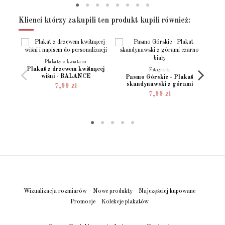
Rozmiar - (60x90)
(60x90cm)
Klienci którzy zakupili ten produkt kupili również:
Położenie wydruku
Pionowy
Język projektu
Angielski
Polski
Plakaty z kwiatami
Plakat z drzewem kwitnącej
Fotografia
Stan
Nowy produkt
wiśni - BALANCE
Pasmo Górskie - Plakat
skandynawski z górami
Kow
7,99 zł
ra
7,99 zł
Wizualizacja rozmiarów
Nowe produkty
Najczęściej kupowane
Promocje
Kolekcje plakatów