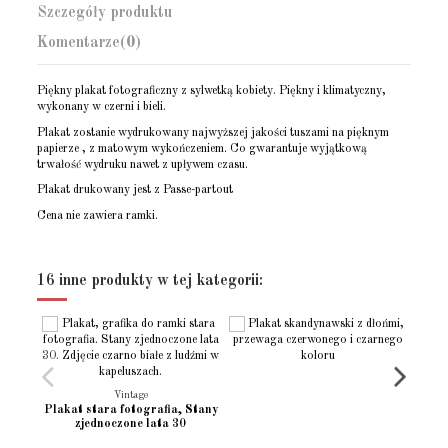
Szczegóły produktu
Komentarze
(0)
Piękny plakat fotograficzny z sylwetką kobiety. Piękny i klimatyczny,
wykonany w czerni i bieli.
Plakat zostanie wydrukowany najwyższej jakości tuszami na pięknym
papierze , z matowym wykończeniem. Co gwarantuje wyjątkową
trwałość wydruku nawet z upływem czasu.
Plakat drukowany jest z Passe-partout
Cena nie zawiera ramki.
Rozmiar - (10x15)
(10x15cm) 4x6 "
Brak opini
Napisz opinie
Rozmiar - (13x18)
(13x18cm) 5x7 "
16 inne produkty w tej kategorii:
Rozmiar - (15x21)
(15x21cm)
Rozmiar - (21x30)
(21x30cm) 8x12"
Rozmiar - (30x40)
(30x40cm)
Rozmiar - (30x45)
(30x45cm)
Vintage
Plakat stara fotografia, Stany
Rozmiar - (40x50)
(40x50cm)
zjednoczone lata 30
Rozmiar - (50x70)
(50x70cm)