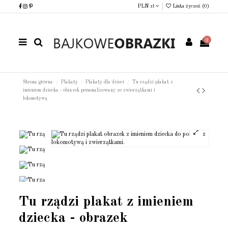
PLN zł
Lista życzeń (
0
)
0
Strona główna
Plakaty
Plakaty dla dzieci
Tu rządzi plakat z
imieniem dziecka - obrazek personalizowany ze zwierzątkami i
lokomotywą
Tu rządzi plakat z imieniem
dziecka - obrazek