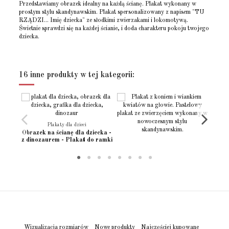
Przedstawiamy obrazek idealny na każdą ścianę. Plakat wykonany w
prostym stylu skandynawskim. Plakat spersonalizowany z napisem "TU
RZĄDZI... Imię dziecka" ze słodkimi zwierzakami i lokomotywą.
Świetnie sprawdzi się na każdej ścianie, i doda charakteru pokoju twojego
dziecka.
Rozmiar - (15x21)
(15x21cm)
Brak opini
Napisz opinie
Rozmiar - (21x30)
(21x30cm) 8x12"
16 inne produkty w tej kategorii:
Rozmiar - (30x40)
(30x40cm)
Rozmiar - (30x45)
(30x45cm)
Rozmiar - (40x50)
(40x50cm)
Plakaty dla dzieci
Rozmiar - (50x70)
(50x70cm)
Obrazek na ścianę dla dziecka -
z dinozaurem - Plakat do ramki
Rozmiar - (60x90)
(60x90cm)
Rodzaj papieru
Fotograficzny - Matowy
Położenie wydruku
Pionowy
Język projektu
Polski
Stan
Nowy produkt
Wizualizacja rozmiarów
Nowe produkty
Najczęściej kupowane