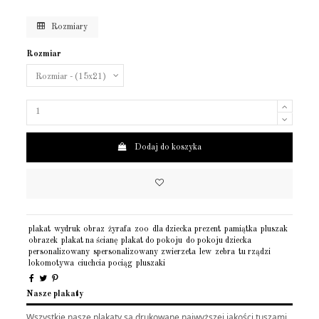
Rozmiary
Rozmiar
Dodaj do koszyka
plakat
wydruk
obraz
żyrafa
zoo
dla dziecka
prezent
pamiątka
pluszak
obrazek
plakat na ścianę
plakat do pokoju
do pokoju dziecka
personalizowany
spersonalizowany
zwierzeta
lew
zebra
tu rządzi
lokomotywa
ciuchcia
pociąg
pluszaki
Nasze plakaty
Wszystkie nasze plakaty są drukowane najwyższej jakości tuszami