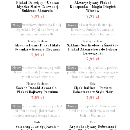
Plakat Dziecięcy – Urocza
Akwarystyczny Plakat
Myszka Mini w Czerwonej
Roszpunka – Magia Długich
Sukience Akwarela
Włosów
7,99 zł
7,99 zł
Nowy
Nowy
Plakaty dla dzieci
Plakaty dla dzieci
Akwarystyczny Plakat Mała
Szklany Sen Królewny Śnieżki –
Syrenka – Esencja Elegancji
Plakat Akwarelowy do Pokoju
Dziewczynki
7,99 zł
7,99 zł
Nowy
Nowy
Plakaty dla dzieci
Moda
Kaczor Donald Akwarela –
Ciężki kaliber – Portret
Plakat Bajkowy Premium
Dobermana w Stylu Noir
7,99 zł
7,99 zł
Nowy
Nowy
Moda
Moda
Szmaragdowe Spojrzenie –
Arystokratyczny Doberman i