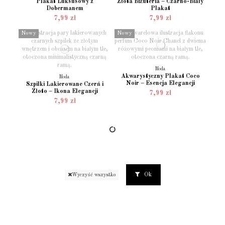
Plakat Luksusowy z
Złota Biżuteria – Czarno-Biały
Dobermanem
Plakat
7,99 zł
7,99 zł
Nowy
Nowy
Moda
Akwarystyczny Plakat Coco
Moda
Noir – Esencja Elegancji
Szpilki Lakierowane Czerń i
Złoto – Ikona Elegancji
7,99 zł
7,99 zł
Ok
Wyczyść wszystko