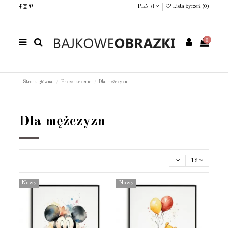
PLN zł
Lista życzeń (
0
)
0
Strona główna
Przeznaczenie
Dla mężczyzn
Dla mężczyzn
12
Nowy
Nowy