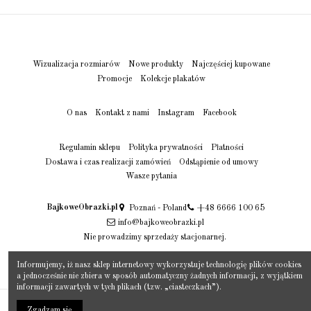
Wizualizacja rozmiarów
Nowe produkty
Najczęściej kupowane
Promocje
Kolekcje plakatów
O nas
Kontakt z nami
Instagram
Facebook
Regulamin sklepu
Polityka prywatności
Płatności
Dostawa i czas realizacji zamówień
Odstąpienie od umowy
Wasze pytania
BajkoweObrazki.pl
Poznań - Poland
+48 6666 100 65
info@bajkoweobrazki.pl
Nie prowadzimy sprzedaży stacjonarnej.
Informujemy, iż nasz sklep internetowy wykorzystuje technologię plików cookies
a jednocześnie nie zbiera w sposób automatyczny żadnych informacji, z wyjątkiem
informacji zawartych w tych plikach (tzw. „ciasteczkach”).
BajkoweObrazki.pl Łukasz i Marta Juszczak
Zgadzam się